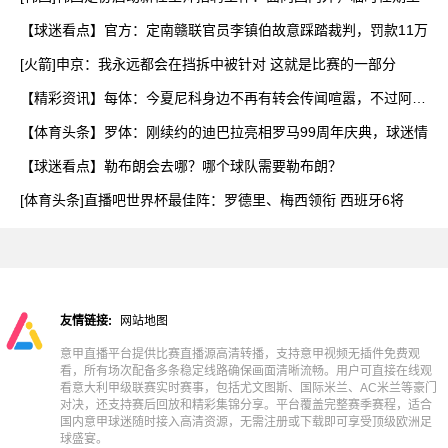
【球迷看点】官方：定南赣联官员李镇伯故意踩踏裁判，罚款11万
[火箭]申京：我永远都会在挡拆中被针对 这就是比赛的一部分
【精彩资讯】每体：今夏尼科身边不再有转会传闻喧嚣，不过阿森
纳
【体育头条】罗体：刚续约的迪巴拉亮相罗马99周年庆典，球迷情
【球迷看点】勒布朗会去哪？哪个球队需要勒布朗？
[体育头条]直播吧世界杯最佳阵：罗德里、梅西领衔 西班牙6将
友情链接:
网站地图
意甲直播平台提供比赛直播源高清转播，支持意甲视频无插件免费观
看，所有场次配备多条稳定线路确保画面清晰流畅。用户可直接在线观
看意大利甲级联赛实时赛事，包括尤文图斯、国际米兰、AC米兰等豪门
对决，还支持赛后回放和精彩集锦分享。平台覆盖完整赛季赛程，适合
国内意甲球迷随时接入高清资源，无需注册或下载即可享受顶级欧洲足
球盛宴。