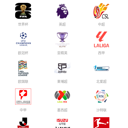
世界杯
英超
中超
欧冠杯
亚精英
西甲
欧国联
柬埔超
北爱超
中甲
墨西超
沙特联