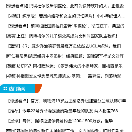
[球迷看点]名记埃杜尔驳斥阴谋论：此前为逆转欢呼的人，正诋毁
【视频】纯享版！若昂内维斯和女友的记忆碎片！小小年纪佳人相
伴
【球迷看点】前阿根廷国脚拉托雷斥“阴谋论”：彻底疯了，典型的
[集锦]上任！范博梅尔的儿子谈父亲成为比利时国家队主教练！
【篮球】JR：威少乔治德罗赞腰缠万贯依然去UCLA练球，我们
[拜仁慕尼黑]凯恩经典中圈吊射！经典回顾：国际冠军杯尤文对阵
[英超]贴切吗？阿根廷球迷：C罗是伟大的小提琴家，而梅西是乐
[视频]孙继海发文悼念曼城恩师凯文·基冈：一路奔波，刚落地就
热门新闻
【球迷看点】官方：利物浦19岁后卫纳洛外租加盟芬兰球队赫尔辛
【推荐】今年22号秀菲隆是詹姆斯最年轻的队友 两人相差763
【足球】每体：据称拉波尔特解约金1200-1500万欧，但毕
[韩国]韩国足协启动新任主帅招聘工作：面向国内外，临时任期至