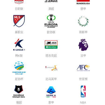
日职联
澳超
德甲
美职业
欧协联
哥斯甲
韩K联
塔吉克超
法甲
足协杯
北马其甲
世亚预
俄超
意甲
NBA