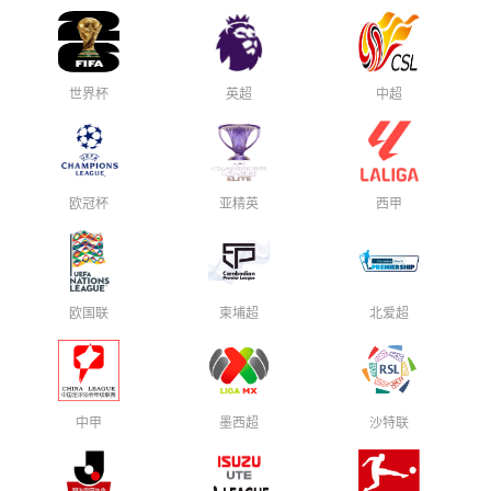
世界杯
英超
中超
欧冠杯
亚精英
西甲
欧国联
柬埔超
北爱超
中甲
墨西超
沙特联