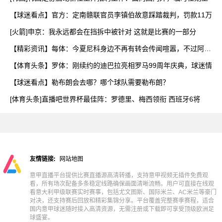
【球迷看点】官方：定南赣联官员李镇伯故意踩踏裁判，罚款11万
[火箭]申京：我永远都会在挡拆中被针对 这就是比赛的一部分
【精彩资讯】每体：今夏尼科身边不再有转会传闻喧嚣，不过阿森
纳
【体育头条】罗体：刚续约的迪巴拉亮相罗马99周年庆典，球迷情
【球迷看点】勒布朗会去哪？哪个球队需要勒布朗？
[体育头条]直播吧世界杯最佳阵：罗德里、梅西领衔 西班牙6将
友情链接:
网站地图
意甲直播平台提供比赛直播源高清转播，支持意甲视频无插件免费观
看，所有场次配备多条稳定线路确保画面清晰流畅。用户可直接在线观
看意大利甲级联赛实时赛事，包括尤文图斯、国际米兰、AC米兰等豪门
对决，还支持赛后回放和精彩集锦分享。平台覆盖完整赛季赛程，适合
国内意甲球迷随时接入高清资源，无需注册或下载即可享受顶级欧洲足
球盛宴。