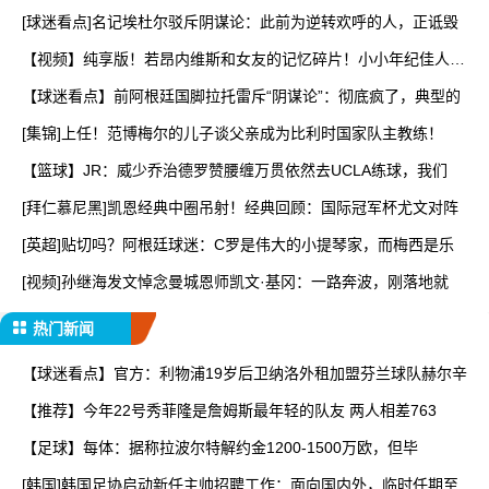
[球迷看点]名记埃杜尔驳斥阴谋论：此前为逆转欢呼的人，正诋毁
【视频】纯享版！若昂内维斯和女友的记忆碎片！小小年纪佳人相
伴
【球迷看点】前阿根廷国脚拉托雷斥“阴谋论”：彻底疯了，典型的
[集锦]上任！范博梅尔的儿子谈父亲成为比利时国家队主教练！
【篮球】JR：威少乔治德罗赞腰缠万贯依然去UCLA练球，我们
[拜仁慕尼黑]凯恩经典中圈吊射！经典回顾：国际冠军杯尤文对阵
[英超]贴切吗？阿根廷球迷：C罗是伟大的小提琴家，而梅西是乐
[视频]孙继海发文悼念曼城恩师凯文·基冈：一路奔波，刚落地就
热门新闻
【球迷看点】官方：利物浦19岁后卫纳洛外租加盟芬兰球队赫尔辛
【推荐】今年22号秀菲隆是詹姆斯最年轻的队友 两人相差763
【足球】每体：据称拉波尔特解约金1200-1500万欧，但毕
[韩国]韩国足协启动新任主帅招聘工作：面向国内外，临时任期至