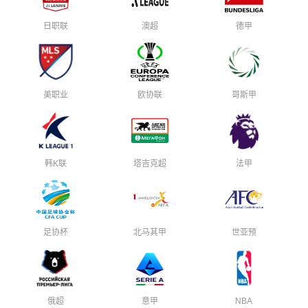
日职联
澳超
德甲
美职业
欧协联
哥斯甲
韩K联
塔吉克超
法甲
足协杯
北马其甲
世亚预
俄超
意甲
NBA