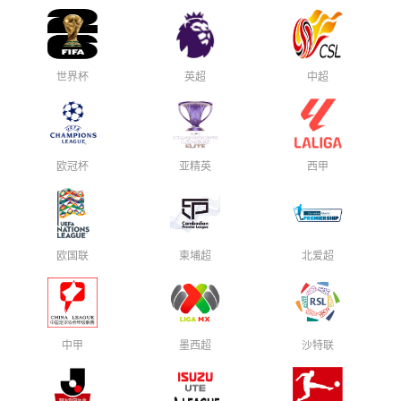
世界杯
英超
中超
欧冠杯
亚精英
西甲
欧国联
柬埔超
北爱超
中甲
墨西超
沙特联