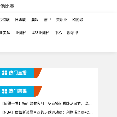
其他比赛
沙特联
日职联
澳超
德甲
美职业
欧协联
亚美超
亚洲杯
U23亚洲杯
中乙
摩尔甲
热门直播
热门集锦
【值得一看】梅西曾做客阿圭罗直播间看卧龙凤雏，戈麦
斯自比小贝
【NBA】詹姆斯谈最喜欢的足球运动员：利物浦全员+C罗