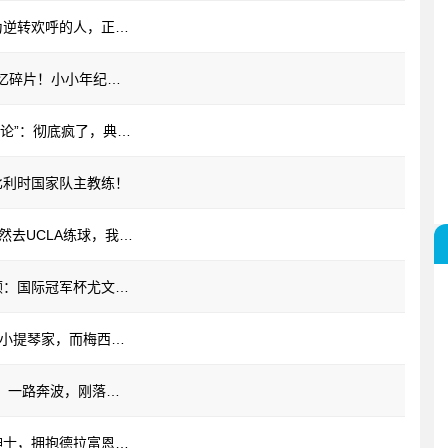
[球迷看点]名记埃杜尔驳斥阴谋论：此前为逆转欢呼的人，正诋毁阿根廷的尊严
【视频】纯享版！若昂内维斯和女友的记忆碎片！小小年纪佳人相伴！
【球迷看点】前阿根廷国脚拉托雷斥“阴谋论”：彻底疯了，典型的输不起
比利时国家队主教练！
【篮球】JR：威少乔治德罗赞腰缠万贯依然去UCLA练球，我们的觉悟有问题！
[拜仁慕尼黑]凯恩经典中圈吊射！经典回顾：国际冠军杯尤文对阵热刺！
[英超]贴切吗？阿根廷球迷：C罗是伟大的小提琴家，而梅西是乐团的指挥
[视频]孙继海发文悼念曼城恩师凯文·基冈：一路奔波，刚落地就收到噩耗
[推荐视频]科贝电台记者赞斯帅：真正的绅士，拥抱德拉富恩特+拉开帕雷德斯