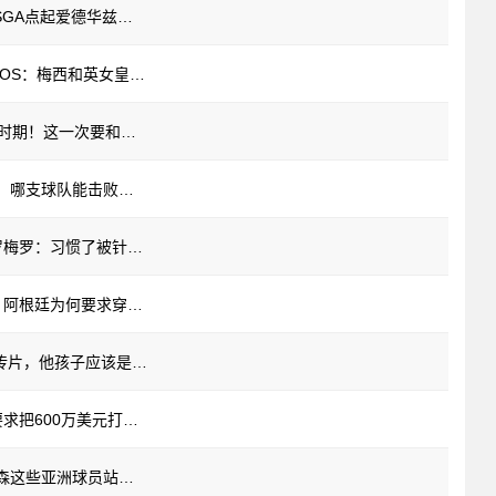
[视频/集锦]强强对话技术取胜！名场面：SGA点起爱德华兹轻松取分~
[球迷看点]马路中间拳击战！阿根廷球迷COS：梅西和英女皇对垒~
[有道理嘛?]白驹过隙！梅西在巴萨的各个时期！这一次要和师弟们过招了！
【世界杯】教授懂球！温格一周前曾预测：哪支球队能击败法国？——西班牙
[阿根廷]用表现回击赛前唱衰！利马联手罗梅罗：习惯了被针对，赢球就是爽
[英格兰]历史渊源！CBS解释英阿大战前，阿根廷为何要求穿客场蓝色球衣
[视频/集锦]荷兰弟：很感动梅西能出演宣传片，他孩子应该是蜘蛛侠的粉丝！
[球迷看点]墨西哥权威记者：阿根廷足协要求把600万美元打入不同账户
【NBA】李贤重：很高兴看到河村、杨瀚森这些亚洲球员站在NBA的赛场上！