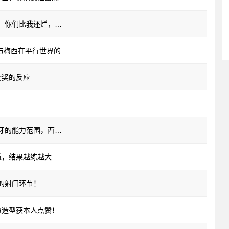
【球迷看点】白大拿疯狂吐槽世界杯转播：你们比我还烂，我甘拜下风！
【推荐】泪目！网友用Ai制作：马拉多纳与梅西在平行世界的感人对话
套奖的反应
【阿根廷】小白：阻止梅西恐怕超出西班牙的能力范围，西班牙需要以自己为主
重，结果越练越大
的射门环节！
娘造型获本人点赞！