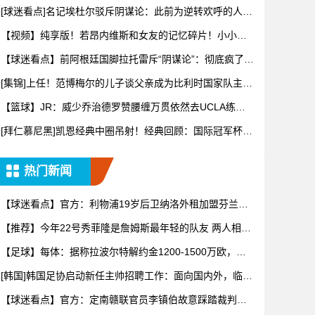
+姆巴
[球迷看点]名记埃杜尔驳斥阴谋论：此前为逆转欢呼的人，
正诋毁
【视频】纯享版！若昂内维斯和女友的记忆碎片！小小年
纪佳人相伴
【球迷看点】前阿根廷国脚拉托雷斥“阴谋论”：彻底疯了，
典型的
[集锦]上任！范博梅尔的儿子谈父亲成为比利时国家队主教
练！
【篮球】JR：威少乔治德罗赞腰缠万贯依然去UCLA练
球，我们
[拜仁慕尼黑]凯恩经典中圈吊射！经典回顾：国际冠军杯尤
文对阵
热门新闻
【球迷看点】官方：利物浦19岁后卫纳洛外租加盟芬兰球
队赫尔辛
【推荐】今年22号秀菲隆是詹姆斯最年轻的队友 两人相差
763
【足球】每体：据称拉波尔特解约金1200-1500万欧，但
毕
[韩国]韩国足协启动新任主帅招聘工作：面向国内外，临时
任期至
【球迷看点】官方：定南赣联官员李镇伯故意踩踏裁判，