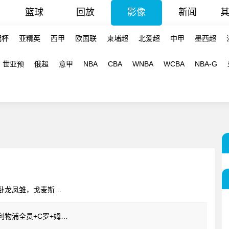
篮球
回放
影像
新闻
冠杯
亚精英
西甲
欧国联
柬埔超
北爱超
中甲
墨西超
世亚预
俄超
意甲
NBA
CBA
WNBA
WCBA
NBA-G
【值得一看】梅西曾做客阿圭罗直播间看卧龙凤雏，戈麦斯自比小贝惨遭无情嘲笑
【NBA】詹姆斯谈最喜欢的足球运动员：利物浦全员+C罗+姆巴佩+内马尔