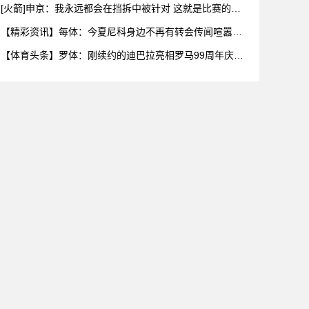
罚款11万
[火箭]申京：我永远都会在挡拆中被针对 这就是比赛的一
部分
【精彩资讯】每体：今夏尼科身边不再有转会传闻喧嚣，
不过阿森纳
【体育头条】罗体：刚续约的迪巴拉亮相罗马99周年庆
典，球迷情