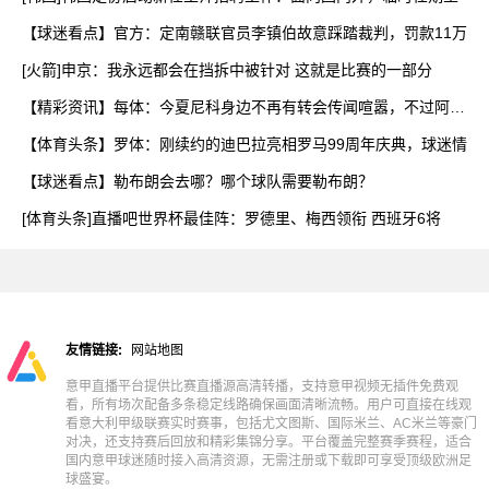
【球迷看点】官方：定南赣联官员李镇伯故意踩踏裁判，罚款11万
[火箭]申京：我永远都会在挡拆中被针对 这就是比赛的一部分
【精彩资讯】每体：今夏尼科身边不再有转会传闻喧嚣，不过阿森
纳
【体育头条】罗体：刚续约的迪巴拉亮相罗马99周年庆典，球迷情
【球迷看点】勒布朗会去哪？哪个球队需要勒布朗？
[体育头条]直播吧世界杯最佳阵：罗德里、梅西领衔 西班牙6将
友情链接:
网站地图
意甲直播平台提供比赛直播源高清转播，支持意甲视频无插件免费观
看，所有场次配备多条稳定线路确保画面清晰流畅。用户可直接在线观
看意大利甲级联赛实时赛事，包括尤文图斯、国际米兰、AC米兰等豪门
对决，还支持赛后回放和精彩集锦分享。平台覆盖完整赛季赛程，适合
国内意甲球迷随时接入高清资源，无需注册或下载即可享受顶级欧洲足
球盛宴。