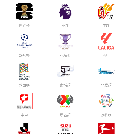
世界杯
英超
中超
欧冠杯
亚精英
西甲
欧国联
柬埔超
北爱超
中甲
墨西超
沙特联