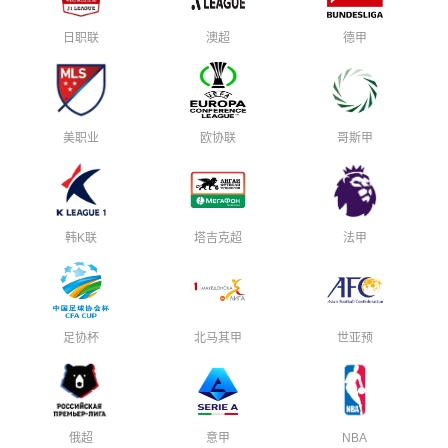
日职联
澳超
德甲
美职业
欧协联
哥斯甲
韩K联
塔吉克超
法甲
足协杯
北马其甲
世亚预
俄超
意甲
NBA