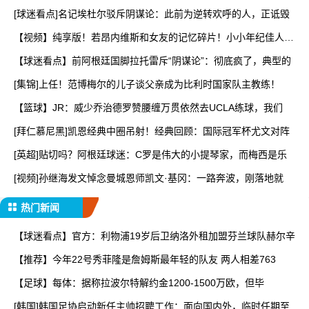
[球迷看点]名记埃杜尔驳斥阴谋论：此前为逆转欢呼的人，正诋毁
【视频】纯享版！若昂内维斯和女友的记忆碎片！小小年纪佳人相
伴
【球迷看点】前阿根廷国脚拉托雷斥“阴谋论”：彻底疯了，典型的
[集锦]上任！范博梅尔的儿子谈父亲成为比利时国家队主教练！
【篮球】JR：威少乔治德罗赞腰缠万贯依然去UCLA练球，我们
[拜仁慕尼黑]凯恩经典中圈吊射！经典回顾：国际冠军杯尤文对阵
[英超]贴切吗？阿根廷球迷：C罗是伟大的小提琴家，而梅西是乐
[视频]孙继海发文悼念曼城恩师凯文·基冈：一路奔波，刚落地就
热门新闻
【球迷看点】官方：利物浦19岁后卫纳洛外租加盟芬兰球队赫尔辛
【推荐】今年22号秀菲隆是詹姆斯最年轻的队友 两人相差763
【足球】每体：据称拉波尔特解约金1200-1500万欧，但毕
[韩国]韩国足协启动新任主帅招聘工作：面向国内外，临时任期至