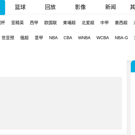
篮球
回放
影像
新闻
冠杯
亚精英
西甲
欧国联
柬埔超
北爱超
中甲
墨西超
世亚预
俄超
意甲
NBA
CBA
WNBA
WCBA
NBA-G