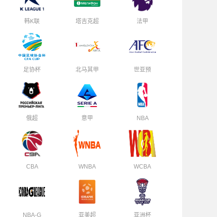
韩K联
塔吉克超
法甲
足协杯
北马其甲
世亚预
俄超
意甲
NBA
CBA
WNBA
WCBA
NBA-G
亚美超
亚洲杯