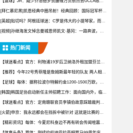
【篮球】JR：威少乔治德罗赞腰缠万贯依然去UCLA练
球，我们
[拜仁慕尼黑]凯恩经典中圈吊射！经典回顾：国际冠军杯尤
文对阵
[英超]贴切吗？阿根廷球迷：C罗是伟大的小提琴家，而梅
西是乐
[视频]孙继海发文悼念曼城恩师凯文·基冈：一路奔波，刚
落地就
热门新闻
【球迷看点】官方：利物浦19岁后卫纳洛外租加盟芬兰球
队赫尔辛
【推荐】今年22号秀菲隆是詹姆斯最年轻的队友 两人相差
763
【足球】每体：据称拉波尔特解约金1200-1500万欧，但
毕
[韩国]韩国足协启动新任主帅招聘工作：面向国内外，临时
任期至
【球迷看点】官方：定南赣联官员李镇伯故意踩踏裁判，
罚款11万
[火箭]申京：我永远都会在挡拆中被针对 这就是比赛的一
部分
【精彩资讯】每体：今夏尼科身边不再有转会传闻喧嚣，
不过阿森纳
【体育头条】罗体：刚续约的迪巴拉亮相罗马99周年庆