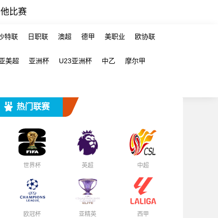
其他比赛
沙特联
日职联
澳超
德甲
美职业
欧协联
亚美超
亚洲杯
U23亚洲杯
中乙
摩尔甲
热门联赛
世界杯
英超
中超
欧冠杯
亚精英
西甲