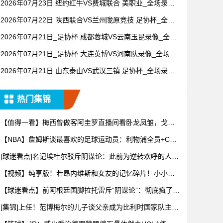
2026年07月23日 纽约红牛VS费城联合 美职业_全场录像
【全场回放】
2026年07月22日 陕西联合VS兰州陇原竞技 足协杯_全场
录像【全场回放】
2026年07月21日_足协杯 成都蓉城VS云南玉昆录像_全场
录像【高清回放】
2026年07月21日_足协杯 大连英博VS河南队录像_全场录
像【高清回放】
2026年07月21日 山东泰山VS武汉三镇 足协杯_全场录像
【全场回放】
热门集锦
【值得一看】梅西曾做客阿圭罗直播间看卧龙凤雏，戈麦
斯自比小贝
【NBA】詹姆斯谈最喜欢的足球运动员：利物浦全员+C罗
+姆巴
[球迷看点]名记埃杜尔驳斥阴谋论：此前为逆转欢呼的人，
正诋毁
【视频】纯享版！若昂内维斯和女友的记忆碎片！小小年
纪佳人相伴
【球迷看点】前阿根廷国脚拉托雷斥“阴谋论”：彻底疯了，
典型的
[集锦]上任！范博梅尔的儿子谈父亲成为比利时国家队主教
练！