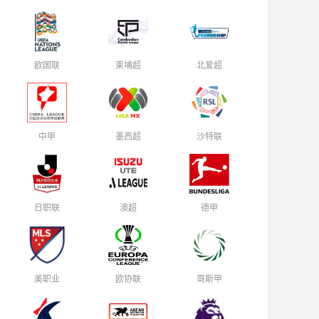
欧国联
柬埔超
北爱超
中甲
墨西超
沙特联
日职联
澳超
德甲
美职业
欧协联
哥斯甲