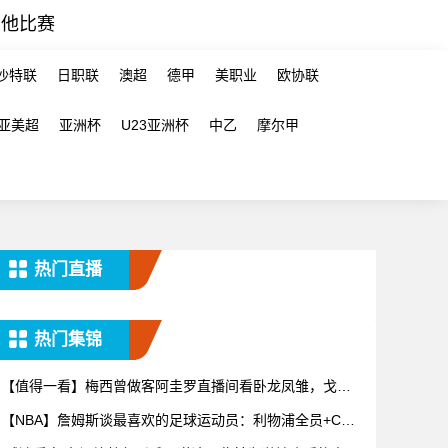
其他比赛
沙特联
日职联
澳超
德甲
美职业
欧协联
亚美超
亚洲杯
U23亚洲杯
中乙
摩尔甲
热门直播
热门集锦
【值得一看】梅西曾做客阿圭罗直播间看卧龙凤雏，戈麦
斯自比小贝
【NBA】詹姆斯谈最喜欢的足球运动员：利物浦全员+C罗
+姆巴