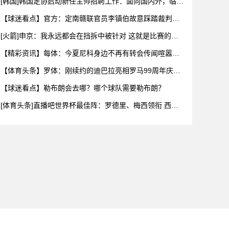
[韩国]韩国足协启动新任主帅招聘工作：面向国内外，临时
任期至
【球迷看点】官方：定南赣联官员李镇伯故意踩踏裁判，
罚款11万
[火箭]申京：我永远都会在挡拆中被针对 这就是比赛的一
部分
【精彩资讯】每体：今夏尼科身边不再有转会传闻喧嚣，
不过阿森纳
【体育头条】罗体：刚续约的迪巴拉亮相罗马99周年庆
典，球迷情
【球迷看点】勒布朗会去哪？哪个球队需要勒布朗？
[体育头条]直播吧世界杯最佳阵：罗德里、梅西领衔 西班
牙6将