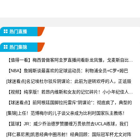
热门直播
热门集锦
【值得一看】梅西曾做客阿圭罗直播间看卧龙凤雏，戈麦斯自比小
贝
【NBA】詹姆斯谈最喜欢的足球运动员：利物浦全员+C罗+姆巴
[球迷看点]名记埃杜尔驳斥阴谋论：此前为逆转欢呼的人，正诋毁
【视频】纯享版！若昂内维斯和女友的记忆碎片！小小年纪佳人相
伴
【球迷看点】前阿根廷国脚拉托雷斥“阴谋论”：彻底疯了，典型的
[集锦]上任！范博梅尔的儿子谈父亲成为比利时国家队主教练！
【篮球】JR：威少乔治德罗赞腰缠万贯依然去UCLA练球，我们
[拜仁慕尼黑]凯恩经典中圈吊射！经典回顾：国际冠军杯尤文对阵