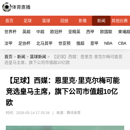
首页
足球
篮球
回放
影像
新闻
其他比赛
世界杯
英超
中超
欧冠杯
亚精英
西甲
欧国联
柬埔
法甲
足协杯
北马其甲
世亚预
俄超
意甲
NBA
CBA
首页
>
新闻
>
篮球新闻
>
【足球】西媒：恩里克·里克尔梅可能竞
选皇马主席，旗下公司市值超10亿欧
【足球】西媒：恩里克·里克尔梅可能
竞选皇马主席，旗下公司市值超10亿
欧
时间：2026-05-14 17:35:34
|
来源：腾讯体育