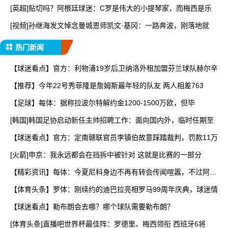
[英超]贴切吗？阿根廷球迷：C罗是伟大的小提琴家，而梅西是乐
[视频]孙继海发文悼念曼城恩师凯文·基冈：一路奔波，刚落地就
热门新闻
【球迷看点】官方：利物浦19岁后卫纳洛外租加盟芬兰球队赫尔辛
【推荐】今年22号秀菲隆是詹姆斯最年轻的队友 两人相差763
【足球】每体：据称拉波尔特解约金1200-1500万欧，但毕
[韩国]韩国足协启动新任主帅招聘工作：面向国内外，临时任期至
【球迷看点】官方：定南赣联官员李镇伯故意踩踏裁判，罚款11万
[火箭]申京：我永远都会在挡拆中被针对 这就是比赛的一部分
【精彩资讯】每体：今夏尼科身边不再有转会传闻喧嚣，不过阿森
纳
【体育头条】罗体：刚续约的迪巴拉亮相罗马99周年庆典，球迷情
【球迷看点】勒布朗会去哪？哪个球队需要勒布朗？
[体育头条]直播吧世界杯最佳阵：罗德里、梅西领衔 西班牙6将