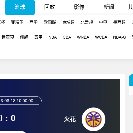
篮球
回放
影像
新闻
冠杯
亚精英
西甲
欧国联
柬埔超
北爱超
中甲
墨西超
世亚预
俄超
意甲
NBA
CBA
WNBA
WCBA
NBA-G
6-06-18 10:00:00
0 : 0
火花