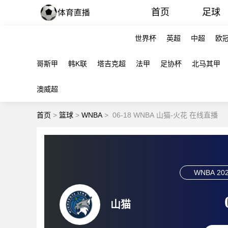
首页
足球
世界杯
英超
中超
欧
哥斯甲
韩K联
塔吉克超
法甲
足协杯
北马其甲
澳威超
首页
>
篮球
>
WNBA
>
06-18 WNBA 山猫-火花 在线直播
WNBA
202
山猫