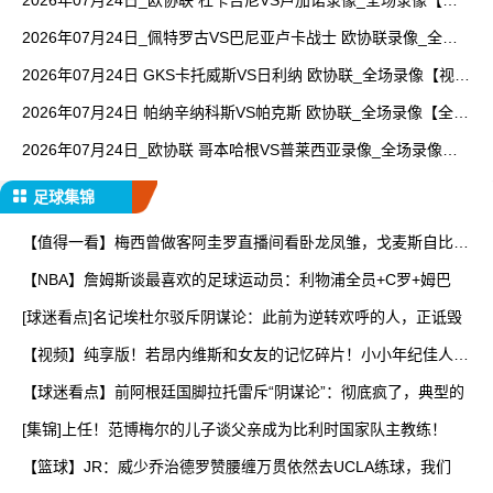
2026年07月24日_欧协联 杜卡吉尼VS卢加诺录像_全场录像【高
清回放】
2026年07月24日_佩特罗古VS巴尼亚卢卡战士 欧协联录像_全场
录像【高清回放】
2026年07月24日 GKS卡托威斯VS日利纳 欧协联_全场录像【视频
集锦】
2026年07月24日 帕纳辛纳科斯VS帕克斯 欧协联_全场录像【全场
回放】
2026年07月24日_欧协联 哥本哈根VS普莱西亚录像_全场录像
【视频集锦】
足球集锦
【值得一看】梅西曾做客阿圭罗直播间看卧龙凤雏，戈麦斯自比小
贝
【NBA】詹姆斯谈最喜欢的足球运动员：利物浦全员+C罗+姆巴
[球迷看点]名记埃杜尔驳斥阴谋论：此前为逆转欢呼的人，正诋毁
【视频】纯享版！若昂内维斯和女友的记忆碎片！小小年纪佳人相
伴
【球迷看点】前阿根廷国脚拉托雷斥“阴谋论”：彻底疯了，典型的
[集锦]上任！范博梅尔的儿子谈父亲成为比利时国家队主教练！
【篮球】JR：威少乔治德罗赞腰缠万贯依然去UCLA练球，我们